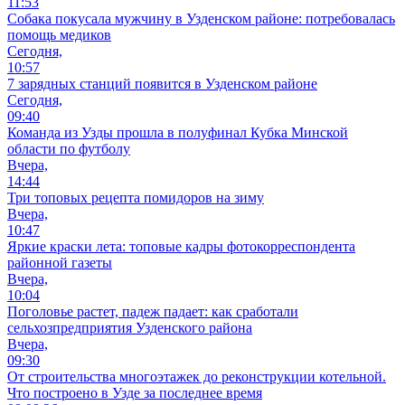
11:53
Собака покусала мужчину в Узденском районе: потребовалась
помощь медиков
Сегодня,
10:57
7 зарядных станций появится в Узденском районе
Сегодня,
09:40
Команда из Узды прошла в полуфинал Кубка Минской
области по футболу
Вчера,
14:44
Три топовых рецепта помидоров на зиму
Вчера,
10:47
Яркие краски лета: топовые кадры фотокорреспондента
районной газеты
Вчера,
10:04
Поголовье растет, падеж падает: как сработали
сельхозпредприятия Узденского района
Вчера,
09:30
От строительства многоэтажек до реконструкции котельной.
Что построено в Узде за последнее время