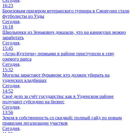
Сегодня,
16:23
Бронзовым призером ветеранского турнира в Сморгони стали
футболисты из Узды
Сегодня,
16:18
Школьники из Зенькович доказали, что на каникулах можно
заработать
Сегодня,
15:45
«Агро-Кухтичи» первыми в районе приступили к севу
озимого рапса
Сегодня,
15:32
Могилы зарастают бурьяном: кто должен убирать на
узденских кладбищах
Сегодня,
14:52
Своё дело за счёт государства: как в Узденском районе
получают субсидию на бизнес
Сегодня,
13:56
Земля в собственность со скидкой: полный гайд по новым
правилам легализации участков
Сегодня,