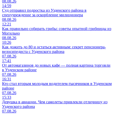
08.08.26
14:59
Суд отправил подростка из Узденского района в
спецучреждение за оскорбление милиционера
08.08.26
12:21
Как правильно собирать грибы: советы опытной грибницы из
Могильно
08.08.26
10:26
Как дожить до 80 и остаться активным: секрет пенсионера-
велосипедиста с Узденского района
07.08.26
17:41
От автомагазинов до новых кафе — полная картина торговли
в Узденском районе
07.08.26
16:31
Кто стал вторым молодым водителем-тысячников в Узденском
районе
07.08.26
15:33
Девушка в авиации. Чем самолеты привлекли отличницу из
Узденского района
07.08.26