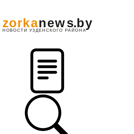
z
o
r
k
a
n
e
w
s
.
b
y
АЙОНА
НО
В
О
С
ТИ
У
ЗДЕНС
К
О
Г
О
Р