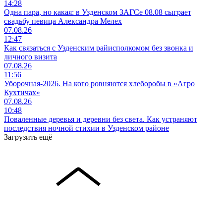
14:28
Одна пара, но какая: в Узденском ЗАГСе 08.08 сыграет
свадьбу певица Александра Мелех
07.08.26
12:47
Как связаться с Узденским райисполкомом без звонка и
личного визита
07.08.26
11:56
Уборочная-2026. На кого ровняются хлеборобы в «Агро
Кухтичах»
07.08.26
10:48
Поваленные деревья и деревни без света. Как устраняют
последствия ночной стихии в Узденском районе
Загрузить ещё