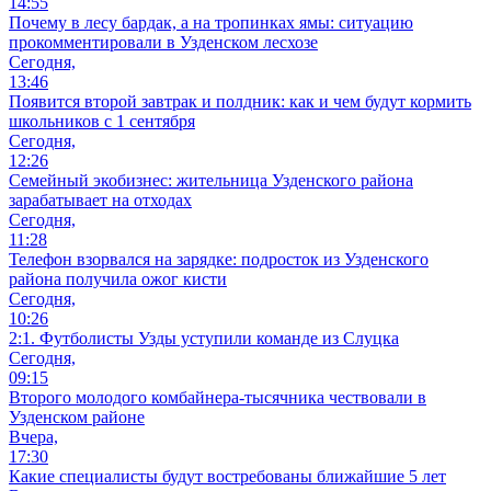
14:55
Почему в лесу бардак, а на тропинках ямы: ситуацию
прокомментировали в Узденском лесхозе
Сегодня,
13:46
Появится второй завтрак и полдник: как и чем будут кормить
школьников с 1 сентября
Сегодня,
12:26
Семейный экобизнес: жительница Узденского района
зарабатывает на отходах
Сегодня,
11:28
Телефон взорвался на зарядке: подросток из Узденского
района получила ожог кисти
Сегодня,
10:26
2:1. Футболисты Узды уступили команде из Слуцка
Сегодня,
09:15
Второго молодого комбайнера-тысячника чествовали в
Узденском районе
Вчера,
17:30
Какие специалисты будут востребованы ближайшие 5 лет