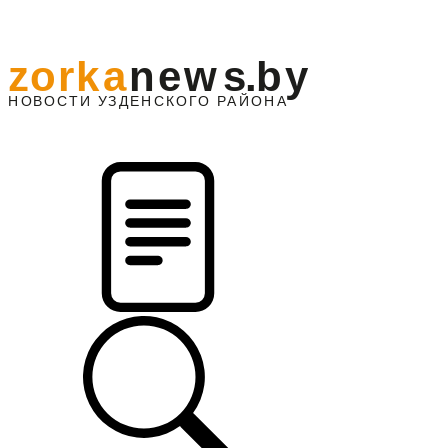
z
o
r
k
a
n
e
w
s
.
b
y
АЙОНА
НО
В
О
С
ТИ
У
ЗДЕНС
К
О
Г
О
Р