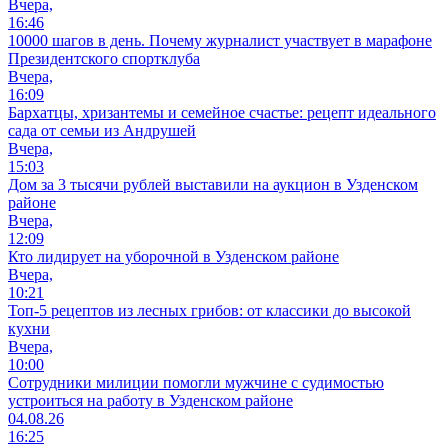
Вчера,
16:46
10000 шагов в день. Почему журналист участвует в марафоне
Президентского спортклуба
Вчера,
16:09
Бархатцы, хризантемы и семейное счастье: рецепт идеального
сада от семьи из Андрушей
Вчера,
15:03
Дом за 3 тысячи рублей выставили на аукцион в Узденском
районе
Вчера,
12:09
Кто лидирует на уборочной в Узденском районе
Вчера,
10:21
Топ-5 рецептов из лесных грибов: от классики до высокой
кухни
Вчера,
10:00
Сотрудники милиции помогли мужчине с судимостью
устроиться на работу в Узденском районе
04.08.26
16:25