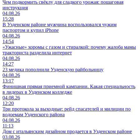
Чем подкормить свёклу для сладкого урожая: пошаговая
инструкция
04.08.26
15:28
В Узденском районе мужчина воспользовался чужим
паспортом и купил iPhone
04.08.26
14:54
«Ужасные» хоромы с газом и стиралкой: почему жалоба мамы
тракториста разделила интернет
04.08.26
14:27
23 медика пополнили Узденскую райбольницу
04.08.26
13:17
Финишная прямая приемной кампании. Какая специальность
в лидерах в Узденском колледже
04.08.26
12:20
Три протокола за выходные: рейд спасателей и милиции по
водоемам Узденского района
04.08.26
11:13
Дом с итальянским дизайном продается в Узденском районе
03.08.26