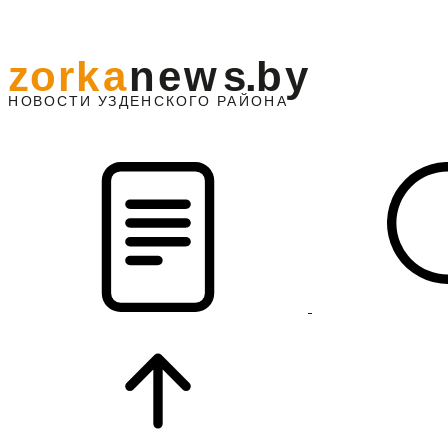
z
o
r
k
a
n
e
w
s
.
b
y
АЙОНА
НО
В
О
С
ТИ
У
ЗДЕНС
К
О
Г
О
Р