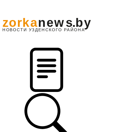
z
o
r
k
a
n
e
w
s
.
b
y
АЙОНА
НО
В
О
С
ТИ
У
ЗДЕНС
К
О
Г
О
Р