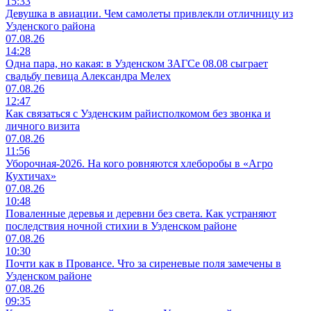
15:33
Девушка в авиации. Чем самолеты привлекли отличницу из
Узденского района
07.08.26
14:28
Одна пара, но какая: в Узденском ЗАГСе 08.08 сыграет
свадьбу певица Александра Мелех
07.08.26
12:47
Как связаться с Узденским райисполкомом без звонка и
личного визита
07.08.26
11:56
Уборочная-2026. На кого ровняются хлеборобы в «Агро
Кухтичах»
07.08.26
10:48
Поваленные деревья и деревни без света. Как устраняют
последствия ночной стихии в Узденском районе
07.08.26
10:30
Почти как в Провансе. Что за сиреневые поля замечены в
Узденском районе
07.08.26
09:35