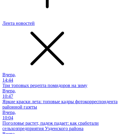
Лента новостей
Вчера,
14:44
Три топовых рецепта помидоров на зиму
Вчера,
10:47
Яркие краски лета: топовые кадры фотокорреспондента
районной газеты
Вчера,
10:04
Поголовье растет, падеж падает: как сработали
сельхозпредприятия Узденского района
Вчера,