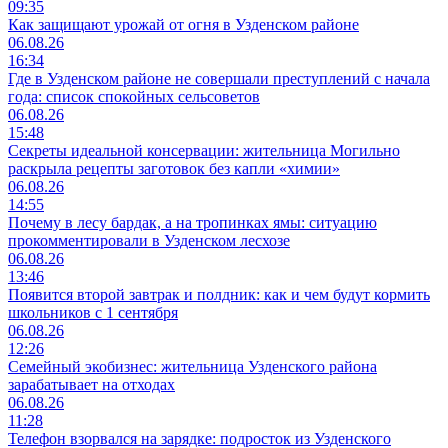
09:35
Как защищают урожай от огня в Узденском районе
06.08.26
16:34
Где в Узденском районе не совершали преступлений с начала
года: список спокойных сельсоветов
06.08.26
15:48
Секреты идеальной консервации: жительница Могильно
раскрыла рецепты заготовок без капли «химии»
06.08.26
14:55
Почему в лесу бардак, а на тропинках ямы: ситуацию
прокомментировали в Узденском лесхозе
06.08.26
13:46
Появится второй завтрак и полдник: как и чем будут кормить
школьников с 1 сентября
06.08.26
12:26
Семейный экобизнес: жительница Узденского района
зарабатывает на отходах
06.08.26
11:28
Телефон взорвался на зарядке: подросток из Узденского