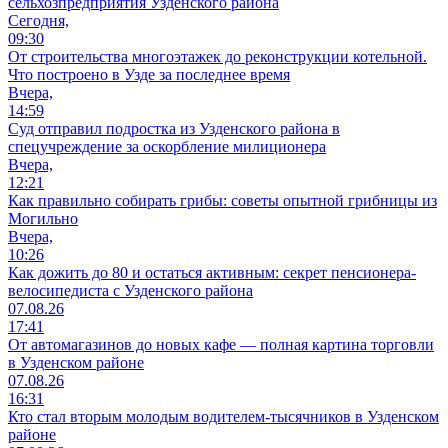
сельхозпредприятия Узденского района
Сегодня,
09:30
От строительства многоэтажек до реконструкции котельной.
Что построено в Узде за последнее время
Вчера,
14:59
Суд отправил подростка из Узденского района в
спецучреждение за оскорбление милиционера
Вчера,
12:21
Как правильно собирать грибы: советы опытной грибницы из
Могильно
Вчера,
10:26
Как дожить до 80 и остаться активным: секрет пенсионера-
велосипедиста с Узденского района
07.08.26
17:41
От автомагазинов до новых кафе — полная картина торговли
в Узденском районе
07.08.26
16:31
Кто стал вторым молодым водителем-тысячников в Узденском
районе