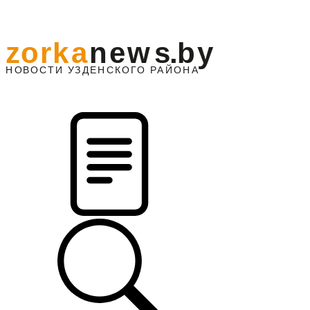
z
o
r
k
a
n
e
w
s
.
b
y
АЙОНА
НО
В
О
С
ТИ
У
ЗДЕНС
К
О
Г
О
Р