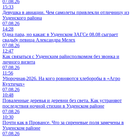
07.08.26
15:33
Девушка в авиации. Чем самолеты привлекли отличницу из
Узденского района
07.08.26
14:28
Одна пара, но какая: в Узденском ЗАГСе 08.08 сыграет
свадьбу певица Александра Мелех
07.08.26
12:47
Как связаться с Узденским райисполкомом без звонка и
личного визита
07.08.26
11:56
Уборочная-2026. На кого ровняются хлеборобы в «Агро
Кухтичах»
07.08.26
10:48
Поваленные деревья и деревни без света. Как устраняют
последствия ночной стихии в Узденском районе
07.08.26
10:30
Почти как в Провансе. Что за сиреневые поля замечены в
Узденском районе
07.08.26