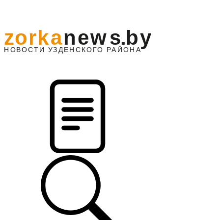
z
o
r
k
a
n
e
w
s
.
b
y
АЙОНА
НО
В
О
С
ТИ
У
ЗДЕНС
К
О
Г
О
Р