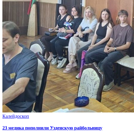
Калейдоскоп
23 медика пополнили Узденскую райбольницу