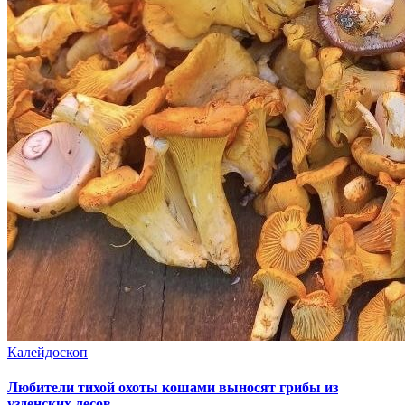
Калейдоскоп
Любители тихой охоты кошами выносят грибы из
узденских лесов