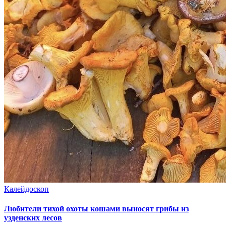
Калейдоскоп
Любители тихой охоты кошами выносят грибы из
узденских лесов