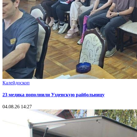
Калейдоскоп
23 медика пополнили Узденскую райбольницу
04.08.26 14:27