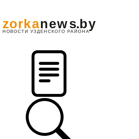
z
o
r
k
a
n
e
w
s
.
b
y
АЙОНА
НО
В
О
С
ТИ
У
ЗДЕНС
К
О
Г
О
Р