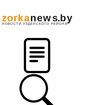
z
o
r
k
a
n
e
w
s
.
b
y
АЙОНА
НО
В
О
С
ТИ
У
ЗДЕНС
К
О
Г
О
Р