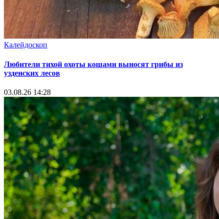
Калейдоскоп
Любители тихой охоты кошами выносят грибы из
узденских лесов
03.08.26 14:28