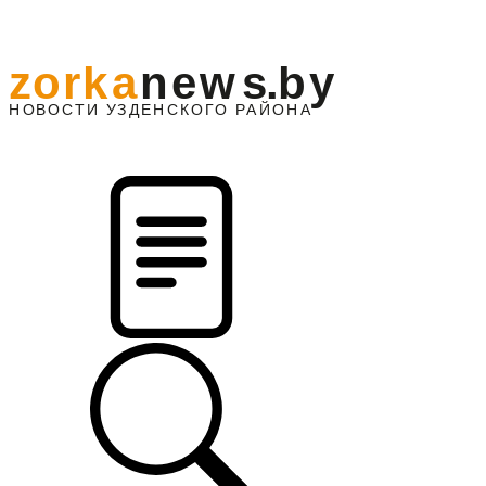
z
o
r
k
a
n
e
w
s
.
b
y
АЙОНА
НО
В
О
С
ТИ
У
ЗДЕНС
К
О
Г
О
Р